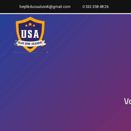
beylikduzuulussk@gmail.com
0 532 358 48 26
Vo