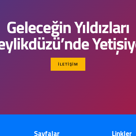
Geleceğin Yıldızları
eylikdüzü’nde Yetişiy
İLETIŞIM
Sayfalar
Linkler